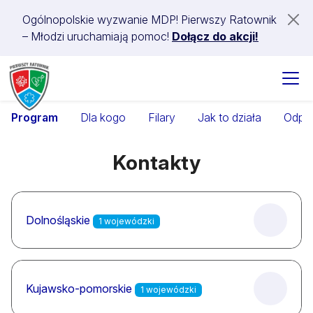
Ogólnopolskie wyzwanie MDP! Pierwszy Ratownik
– Młodzi uruchamiają pomoc!
Dołącz do akcji!
Program
Dla kogo
Filary
Jak to działa
Odpo
Kontakty
Dolnośląskie
1 wojewódzki
Kujawsko-pomorskie
1 wojewódzki